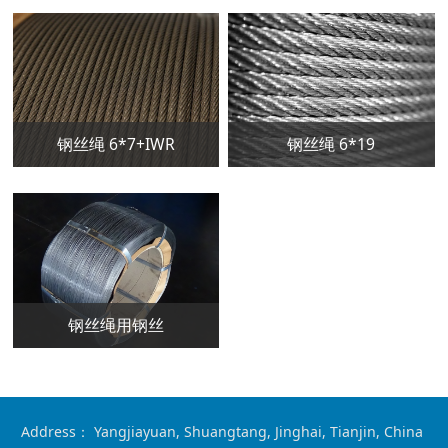
钢丝绳 6*7+IWR
钢丝绳 6*19
钢丝绳用钢丝
Address： Yangjiayuan, Shuangtang, Jinghai, Tianjin, China